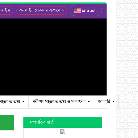
 ফাইল
অনলাইন লেকচার আপলোড
English
সংক্রান্ত তথ্য
পরীক্ষা সংক্রান্ত তথ্য ও ফলাফল
গ্যালারি
সভাপতির বার্তা