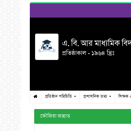
এ. বি. আর মাধ্যমিক বি
প্রতিষ্ঠাকাল - ১৯৬৪ খ্রিঃ
প্রতিষ্ঠান পরিচিতি
প্রশাসনিক তথ্য
শিক্ষক 
ফৌজিয়া জান্নাত