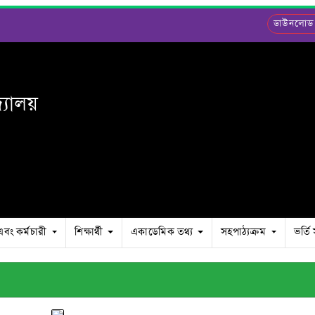
ডাউনলোড
দ্যালয়
এবং কর্মচারী
শিক্ষার্থী
একাডেমিক তথ্য
সহপাঠ্যক্রম
ভর্তি 