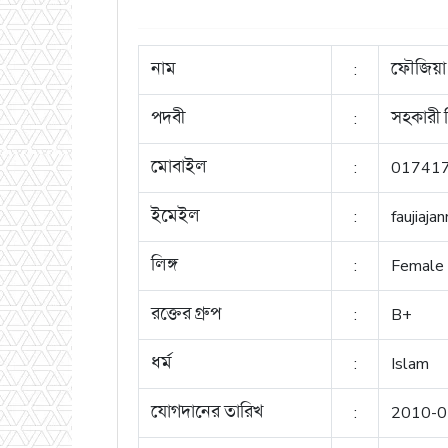
নাম
:
ফৌজিয়া 
পদবী
:
সহকারী 
মোবাইল
:
01741
ইমেইল
:
faujiaj
লিঙ্গ
:
Female
রক্তের গ্রুপ
:
B+
ধর্ম
:
Islam
যোগদানের তারিখ
:
2010-0