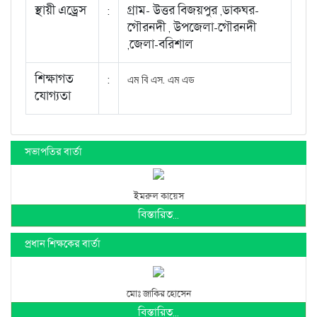
স্থায়ী এড্রেস
:
গ্রাম- উত্তর বিজয়পুর ,ডাকঘর-
গৌরনদী , উপজেলা-গৌরনদী
,জেলা-বরিশাল
শিক্ষাগত
:
এম বি এস. এম এড
যোগ্যতা
সভাপতির বার্তা
ইমরুল কায়েস
বিস্তারিত...
প্রধান শিক্ষকের বার্তা
মোঃ জাকির হোসেন
বিস্তারিত...