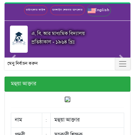
English
ডাউনলোড ফাইল
অনলাইন লেকচার আপলোড
এ. বি. আর মাধ্যমিক বিদ্যালয়
প্রতিষ্ঠাকাল - ১৯৬৪ খ্রিঃ
Previous
Next
মেনু নির্বাচন করুন
মহুয়া আক্তার
নাম
:
মহুয়া আক্তার
পদবী
:
সহকারী শিক্ষক