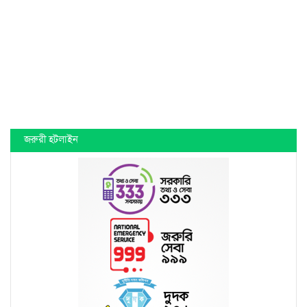
জরুরী হটলাইন