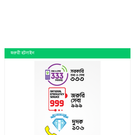
জরুরী হটলাইন